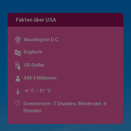
Fakten über USA
Washington D.C.
Englisch
US-Dollar
348.9 Millionen
-4 °C – 31 °C
Sommerzeit -7 Stunden, Winterzeit -6
Stunden