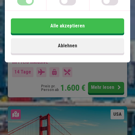
Die besten Strände der USA
Sonniges Miami
Inselparadies Key West
Alle akzeptieren
Natur und Tierwelt in den Everglades
Charmantes Naples und Clearwater
Shopping und Vergnügungsparks in Orlando
Ablehnen
Im Preis inklusive
14 Tage
1.600
€
Preis pr.
Mehr lesen
Person ab
Karte ansehen
USA