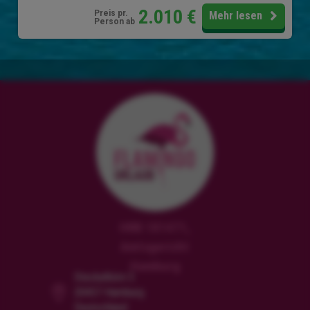
2.010
€
Preis pr.
Mehr lesen
Person ab
HRB 181471,
Amtsgericht
Hamburg
Steckelhörn 5
20457 Hamburg
Deutschland