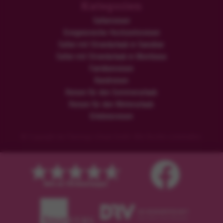
Kategorien
Safarireisen
Ereignisreiche Hochzeitsreisen
Safari mit Strandurlaub in Sansibar
Safari mit Strandurlaub in Mombasa
Familienreisen
Rundreisen
Reisen für den Sommerurlaub
Reisen für den Winterurlaub
Erlebnisreisen
© Copyright der Flamingo Urlaub GmbH. Alle Rechte vorbehalten.