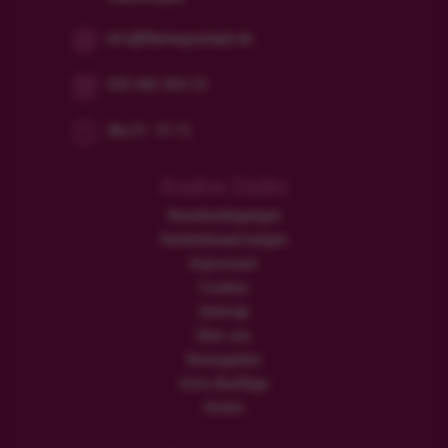
info@flamingourlaub.de
030 466 904 23
Mo/Fr: 10-15
Andre links
Reisebedingungen
Kundenbewertungen
Impressum
Cookies
Sitemap
Über uns
Reiseguides
Extra Ausflüge
Hotels