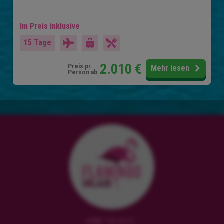
Im Preis inklusive
15 Tage
2.010
€
Preis pr.
Mehr lesen
Person ab
HRB 181471,