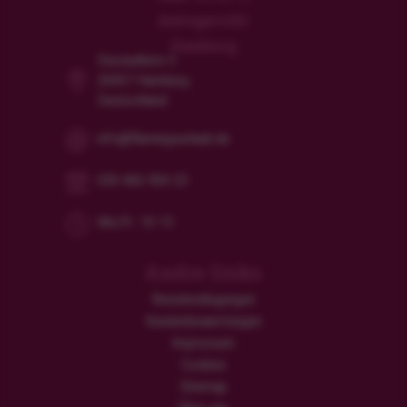
Amtsgericht
Hamburg
Steckelhörn 5
20457 Hamburg
Deutschland
info@flamingourlaub.de
030 466 904 23
Mo/Fr: 10-15
Andre links
Reisebedingungen
Kundenbewertungen
Impressum
Cookies
Sitemap