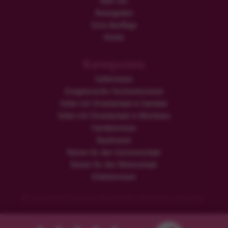
Über uns
Reiseguides
Extra Ausflüge
Hotels
Kategorien
Safarireisen
Ereignisreiche Hochzeitsreisen
Safari mit Strandurlaub in Sansibar
Safari mit Strandurlaub in Mombasa
Familienreisen
Rundreisen
Reisen für den Sommerurlaub
Reisen für den Winterurlaub
Erlebnisreisen
© Copyright der Flamingo Urlaub GmbH. Alle Rechte vorbehalten.