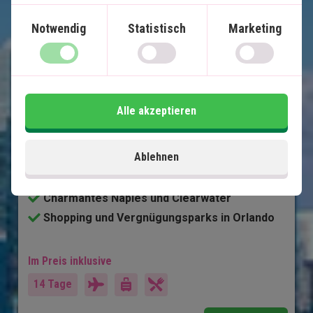
gewonnen haben.
Notwendig
Statistisch
Marketing
Floridas Höhepunkte
12 Nächte Selbstfahrerreise
Alle akzeptieren
Die besten Strände der USA
Sonniges Miami
Ablehnen
Inselparadies Key West
Natur und Tierwelt in den Everglades
Charmantes Naples und Clearwater
Shopping und Vergnügungsparks in Orlando
Im Preis inklusive
14 Tage