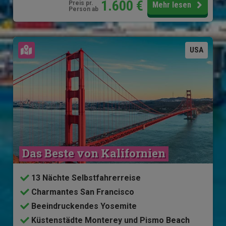
1.600
€
Preis pr.
Mehr lesen
Person ab
Karte ansehen
USA
Das Beste von Kalifornien
13 Nächte Selbstfahrerreise
Charmantes San Francisco
Beeindruckendes Yosemite
Küstenstädte Monterey und Pismo Beach