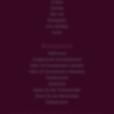
Cookies
Sitemap
Über uns
Reiseguides
Extra Ausflüge
Hotels
Kategorien
Safarireisen
Ereignisreiche Hochzeitsreisen
Safari mit Strandurlaub in Sansibar
Safari mit Strandurlaub in Mombasa
Familienreisen
Rundreisen
Reisen für den Sommerurlaub
Reisen für den Winterurlaub
Erlebnisreisen
© Copyright der Flamingo Urlaub GmbH. Alle Rechte vorbehalten.