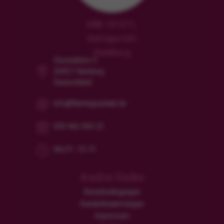
HRB 181471,
Amtsgericht
Hamburg
Steckelhörn 5
20457 Hamburg
Deutschland
info@flamingourlaub.de
030 466 904 23
Mo/Fr: 10-15
Andre links
Reisebedingungen
Kundenbewertungen
Impressum