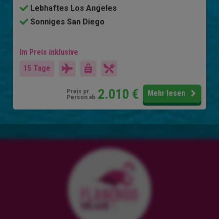
Lebhaftes Los Angeles
Sonniges San Diego
Im Preis inklusive
15 Tage
2.010
€
Preis pr.
Mehr lesen
Person ab