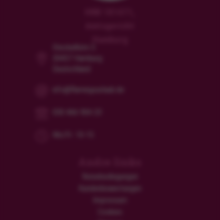
HRB 181471,
Amtsgericht
Hamburg
Steckelhörn 5
20457 Hamburg
Deutschland
info@flamingourlaub.de
030 466 904 23
Mo/Fr: 10-15
Andre links
Reisebedingungen
Kundenbewertungen
Impressum
Cookies