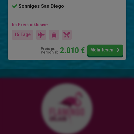
Sonniges San Diego
Im Preis inklusive
15 Tage
2.010
€
Preis pr.
Mehr lesen
Person ab