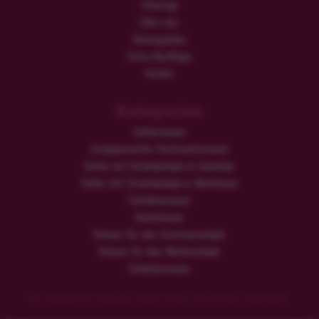
Sitemap
Über uns
Reiseguides
Extra Ausflüge
Hotels
Kategorien
Safarireisen
Ereignisreiche Hochzeitsreisen
Safari mit Strandurlaub in Sansibar
Safari mit Strandurlaub in Mombasa
Familienreisen
Rundreisen
Reisen für den Sommerurlaub
Reisen für den Winterurlaub
Erlebnisreisen
© Copyright der Flamingo Urlaub GmbH. Alle Rechte vorbehalten.