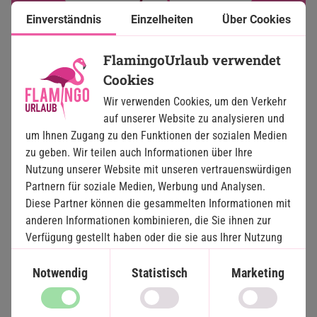
Wenn Sie noch mehr von den Malediven erleben
Einverständnis
Einzelheiten
Über Cookies
möchten, bietet Sandies Bathala Maldives eine Reihe
von kostenpflichtigen Ausflügen an. Sie können zum
Beispiel Inselhüpfen, Hochseefischen oder eine
FlamingoUrlaub verwendet
romantische Kreuzfahrt bei Sonnenuntergang
Cookies
Laden der Preise...
unternehmen. Und wenn Sie eine Pause von Sonne und
Wir verwenden Cookies, um den Verkehr
Wasser brauchen, können Sie Ihren Puls im
auf unserer Website zu analysieren und
Fitnessstudio in die Höhe treiben oder sich im
um Ihnen Zugang zu den Funktionen der sozialen Medien
exklusiven Spa-Bereich des Resorts eine entspannende
zu geben. Wir teilen auch Informationen über Ihre
Massage, ein Körperpeeling oder eine
Nutzung unserer Website mit unseren vertrauenswürdigen
Schönheitsbehandlung gönnen.
Partnern für soziale Medien, Werbung und Analysen.
Diese Partner können die gesammelten Informationen mit
Restaurants und Bars
anderen Informationen kombinieren, die Sie ihnen zur
Ihr Aufenthalt im Sandies Bathala Maldives ist all-
Verfügung gestellt haben oder die sie aus Ihrer Nutzung
So buchen Sie eine Reise
inclusive, d. h. Frühstück, Mittag- und Abendessen,
ihrer Dienste gewonnen haben.
Snacks am Morgen und am Nachmittag, Getränke
Notwendig
Statistisch
Marketing
Es ist eine große Entscheidung, eine Reise auszuwählen.
(lokale Marken) während des Tages und ausgewählte
Beginnen Sie heute mit der Bestellung eines unverbindlichen
Cocktails nach 18.00 Uhr sind im Preis inbegriffen,
Angebots
ebenso wie Wi-Fi, Strandtücher und Leihgebühren für