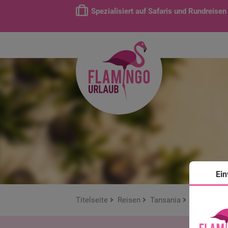
Spezialisiert auf Safaris und Rundreisen
Ein
Titelseite
Reisen
Tansania
Sansibar