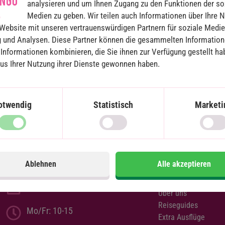
analysieren und um Ihnen Zugang zu den Funktionen der so
Medien zu geben. Wir teilen auch Informationen über Ihre 
Website mit unseren vertrauenswürdigen Partnern für soziale Medie
 und Analysen. Diese Partner können die gesammelten Information
Informationen kombinieren, die Sie ihnen zur Verfügung gestellt ha
aus Ihrer Nutzung ihrer Dienste gewonnen haben.
Andre
otwendig
Statistisch
Marketi
links
Steckelhörn 5
20457 Hamburg
Reisebedingungen
Deutschland
Kundenbewertungen
Impressum
info@flamingourlaub.de
Ablehnen
Alle akzeptieren
Cookies
Sitemap
030 466 904 23
Über uns
Reiseguides
Mo/Fr: 10-15
Extra Ausflüge