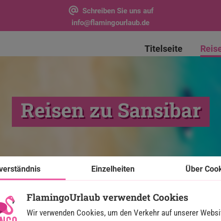
Schreiben Sie uns auf
info@flamingourlaub.de
Titelseite
Reis
Reisen zu Sansibar
verständnis
Einzelheiten
Über Coo
FlamingoUrlaub verwendet Cookies
Wir verwenden Cookies, um den Verkehr auf unserer Websi