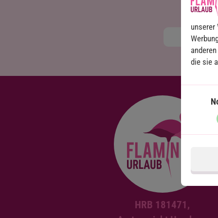
unserer 
Werbung
anderen 
die sie 
N
HRB 181471,