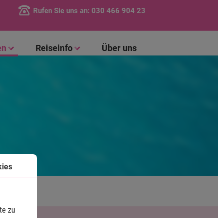
Rufen Sie uns an:
030 466 904 23
en
Reiseinfo
Über uns
kies
te zu