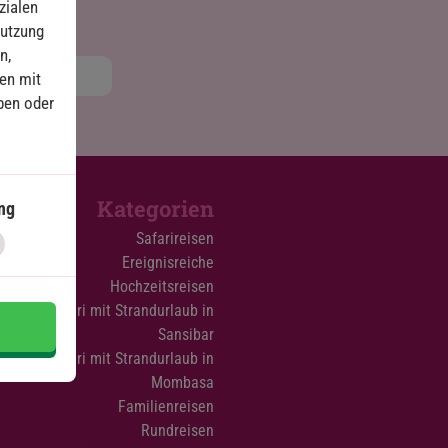
zialen
Nutzung
n,
en mit
ben oder
Kategorien
ng
Safarireisen
Ereignisreiche
Hochzeitsreisen
Safari mit Strandurlaub in
Sansibar
Safari mit Strandurlaub in
Mombasa
Familienreisen
Rundreisen