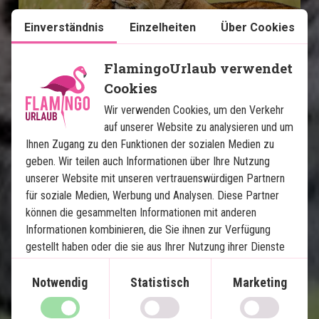
Einverständnis
Einzelheiten
Über Cookies
FlamingoUrlaub verwendet
Masai Mara Safari und Mombasa
Cookies
Wir verwenden Cookies, um den Verkehr
4 Nächte auf Safari mit Vollpension
auf unserer Website zu analysieren und um
6 Nächte Badeurlaub in Mombasa
Ihnen Zugang zu den Funktionen der sozialen Medien zu
Eigenes Safarifahrzeug mit privatem Guide
geben. Wir teilen auch Informationen über Ihre Nutzung
Lake Nakuru
unserer Website mit unseren vertrauenswürdigen Partnern
für soziale Medien, Werbung und Analysen. Diese Partner
Masai Mara
können die gesammelten Informationen mit anderen
Viel Safari in wenigen Tagen
Informationen kombinieren, die Sie ihnen zur Verfügung
gestellt haben oder die sie aus Ihrer Nutzung ihrer Dienste
Im Preis inklusive
gewonnen haben.
Notwendig
Statistisch
Marketing
13 Tage
Preis pr.