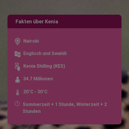
Fakten über Kenia
Nairobi
Englisch und Swahili
Kenia Shilling (KES)
34.7 Millionen
20°C - 30°C
Sommerzeit + 1 Stunde, Winterzeit + 2
Stunden