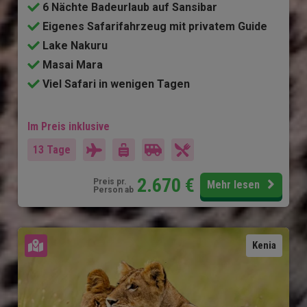
6 Nächte Badeurlaub auf Sansibar
Eigenes Safarifahrzeug mit privatem Guide
Lake Nakuru
Masai Mara
Viel Safari in wenigen Tagen
Im Preis inklusive
13 Tage
2.670
€
Preis pr.
Mehr lesen
Person ab
Karte ansehen
Kenia