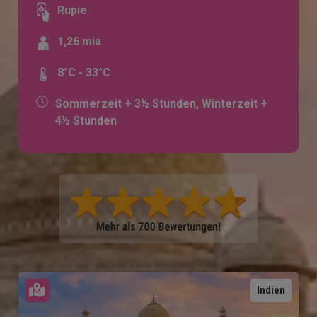
Rupie
1,26 mia
8°C - 33°C
Sommerzeit + 3½ Stunden, Winterzeit +
4½ Stunden
Karte ansehen
Indien