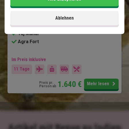
New Delhi
Jarpur
Ranthambore National Park
Ablehnen
Fatehpur Sikri
Taj Mahal
Agra Fort
Im Preis inklusive
11 Tage
1.640
€
Preis pr.
Mehr lesen
Person ab
Artikel mit Bezug zu Indien