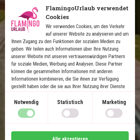
9 Tage
FlamingoUrlaub verwendet
1.360
€
Cookies
Preis pr.
Mehr lesen
Person ab
Wir verwenden Cookies, um den Verkehr
auf unserer Website zu analysieren und um
Ihnen Zugang zu den Funktionen der sozialen Medien zu
Karte ansehen
Indien
geben. Wir teilen auch Informationen über Ihre Nutzung
unserer Website mit unseren vertrauenswürdigen Partnern
für soziale Medien, Werbung und Analysen. Diese Partner
können die gesammelten Informationen mit anderen
Informationen kombinieren, die Sie ihnen zur Verfügung
gestellt haben oder die sie aus Ihrer Nutzung ihrer Dienste
gewonnen haben.
Indiens Goldenes Dreieck mit 
Notwendig
Statistisch
Marketing
Tigersafaris
8 Nächte Rundreise
Old Delhi
Alle akzeptieren