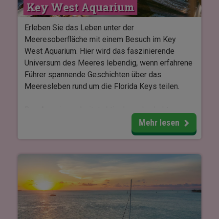
Jahren zu machen.
Key West Aquarium
Diese geführte Tour dauert etwa 2 Stunden und
Erleben Sie das Leben unter der
ist für alle leicht zugänglich – unabhängig von
Meeresoberfläche mit einem Besuch im Key
Alter und Fitnesslevel. Wenn Sie etwas mehr
West Aquarium. Hier wird das faszinierende
Komfort wünschen, kann die Tour auch auf ein
Universum des Meeres lebendig, wenn erfahrene
Elektrofahrrad aufgerüstet werden.
Führer spannende Geschichten über das
Meeresleben rund um die Florida Keys teilen.
Das Aquarium arbeitet aktiv daran, bedrohte
Meeresschildkröten zu schützen, und kooperiert
Mehr lesen
unter anderem mit dem Turtle Hospital und dem
Florida Sea Turtle Stranding Network. Diese
Organisationen bestehen aus Behörden,
Universitäten und Meeresparks, die gemeinsam
helfen, verletzte Schildkröten zu retten, zu
pflegen und zu rehabilitieren.
Im Aquarium können Sie mehrere Schildkröten in