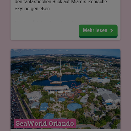
den fantastischen Blick auf Miamis ikonische
Skyline genießen.
Die Tour führt entlang der schönen Küstenlinie,
wo Sie unter anderem South Beach passieren und
Mehr lesen
einen Blick auf die beeindruckenden Luxusvillen
auf Star Island, Fisher Island und Miami Beach
werfen – Heimat einiger der größten Prominenten
der Welt.
SeaWorld Orlando