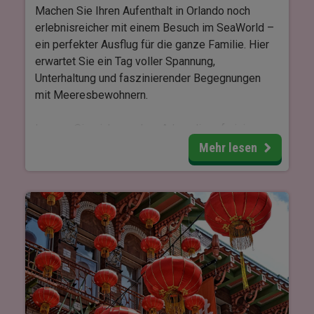
Machen Sie Ihren Aufenthalt in Orlando noch
erlebnisreicher mit einem Besuch im SeaWorld –
ein perfekter Ausflug für die ganze Familie. Hier
erwartet Sie ein Tag voller Spannung,
Unterhaltung und faszinierender Begegnungen
mit Meeresbewohnern.
Lassen Sie sich von dem Adrenalin auf einigen
der beliebtesten Achterbahnen des Parks
Mehr lesen
mitreißen, wie MAKO, Orlandos höchste,
schnellste und längste Achterbahn, oder spüren
Sie den Nervenkitzel auf Infinity Falls mit seinem
beeindruckenden Fall.
SeaWorld bietet gleichzeitig lehrreiche und
bewegende Tiererlebnisse, bei denen Sie den
Tieren nahe kommen und Einblicke in die
Rettungsarbeit bei SeaWorld Rescue Manatee
Rehabilitation erhalten können. Freuen Sie sich