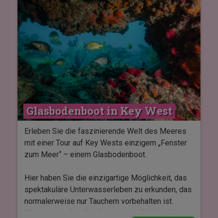
Atmosphäre an Bord, während Sie in Richtung
offenes Meer segeln. Wenn Sie das Korallenriff
erreichen, können Sie das farbenfrohe
Unterwasserleben beim Schnorcheln erkunden.
Unterwegs können Sie Ihren Durst mit kalten
Getränken löschen, die während der gesamten
Tour inbegriffen sind.
Die Tour dauert etwa 3 Stunden und beinhaltet
Glasbodenboot in Key West
Schnorchelausrüstung sowie Getränke.
Erleben Sie die faszinierende Welt des Meeres
mit einer Tour auf Key Wests einzigem „Fenster
zum Meer“ – einem Glasbodenboot.
Hier haben Sie die einzigartige Möglichkeit, das
spektakuläre Unterwasserleben zu erkunden, das
normalerweise nur Tauchern vorbehalten ist.
Durch die großen Glasfenster des Bootes können