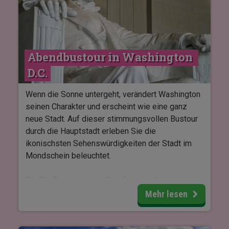
Walbeobachtung bieten, sondern Ihnen auch
spannende Einblicke in die faszinierende
Unterwasserwelt vermitteln.
Die Tour beginnt um 13:30 Uhr und dauert etwa
Abendbustour in Washington 
drei Stunden. Alternativ besteht die Möglichkeit,
eine etwas längere Tour am Vormittag zu buchen.
D.C.
Wenn die Sonne untergeht, verändert Washington
seinen Charakter und erscheint wie eine ganz
neue Stadt. Auf dieser stimmungsvollen Bustour
durch die Hauptstadt erleben Sie die
ikonischsten Sehenswürdigkeiten der Stadt im
Mondschein beleuchtet.
Die 2½ Stunden lange Rundfahrt wird von einem
autorisierten Guide begleitet, der unterwegs
Mehr lesen
spannende Geschichten über die Geschichte der
Stadt erzählt. Die Tour bietet wunderschöne