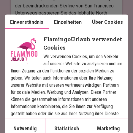
der beeindruckenden Skyline von San Francisco.
Die Tour dauert 8-9 Stunden und beinhaltet
Unterwegs passieren Sie das lebhafte North
Weinproben an insgesamt 3 Stopps in Sonoma &
Beach, die beliebten Schwimmclubs im Aquatic
Einverständnis
Einzelheiten
Über Cookies
Napa Valley, einen lokalen Reiseleiter, Transport
Park, die historischen Schiffe am Hyde Street
von und zum Zentrum von San Francisco.
Pier sowie den San Francisco Maritime National
FlamingoUrlaub verwendet
Bitte bringen Sie einen gültigen Ausweis mit.
Park und mehrere andere spannende
Cookies
Sehenswürdigkeiten.
Mehr lesen
Wir verwenden Cookies, um den Verkehr
Die Tour setzt sich westwärts in Richtung Golden
auf unserer Website zu analysieren und um
Gate Bridge fort, wo Sie einen Blick auf Fort
Ihnen Zugang zu den Funktionen der sozialen Medien zu
Mason und das elegante Marina District werfen
geben. Wir teilen auch Informationen über Ihre Nutzung
können. Danach fahren Sie an Crissy Field und
unserer Website mit unseren vertrauenswürdigen Partnern
den grünen Hügeln im Presidio vorbei –
für soziale Medien, Werbung und Analysen. Diese Partner
ehemalige Militärgebiete, die heute Teil des
können die gesammelten Informationen mit anderen
Golden Gate National Recreation Area sind.
Informationen kombinieren, die Sie ihnen zur Verfügung
gestellt haben oder die sie aus Ihrer Nutzung ihrer Dienste
Vergessen Sie nicht, die Kamera bereit zu halten,
gewonnen haben.
wenn Sie direkt unter der ikonischen Golden Gate
Notwendig
Statistisch
Marketing