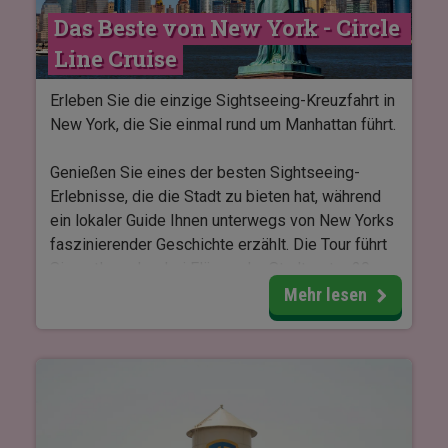
hat zudem als Kulisse für unzählige Filme und
Das Beste von New York - Circle 
TV-Serien gedient, und Sie haben die Möglichkeit
zu sehen, wo einige der bekanntesten Szenen
Line Cruise
gedreht wurden.
Erleben Sie die einzige Sightseeing-Kreuzfahrt in
New York, die Sie einmal rund um Manhattan führt.
Genießen Sie eines der besten Sightseeing-
Erlebnisse, die die Stadt zu bieten hat, während
ein lokaler Guide Ihnen unterwegs von New Yorks
faszinierender Geschichte erzählt. Die Tour führt
Sie entlang der drei Flüsse der Stadt, unter 20
Brücken hindurch und vorbei an mehr als 130
Mehr lesen
ikonischen Sehenswürdigkeiten. Sie erhalten
unter anderem einen Blick auf die Skyline von
Manhattan, das One World Trade Center,
Brooklyns lebendige Uferpromenade, das Yankee
Stadium, Gracie Mansion, die beeindruckende
George Washington Bridge – und natürlich einen