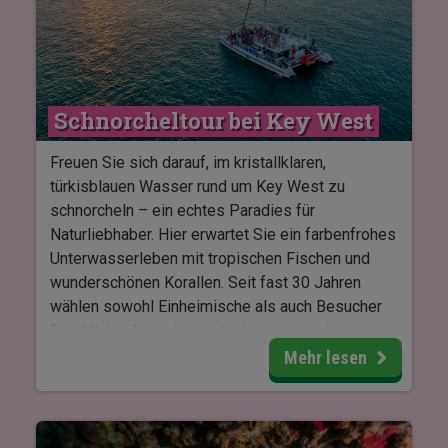
der Heilung treffen – sowie einige, die aufgrund
ihrer Verletzungen hier ein dauerhaftes Zuhause
gefunden haben.
Schnorcheltour bei Key West
Freuen Sie sich darauf, im kristallklaren,
türkisblauen Wasser rund um Key West zu
schnorcheln – ein echtes Paradies für
Naturliebhaber. Hier erwartet Sie ein farbenfrohes
Unterwasserleben mit tropischen Fischen und
wunderschönen Korallen. Seit fast 30 Jahren
wählen sowohl Einheimische als auch Besucher
Fury Water Adventures als ihr bevorzugtes
Schnorchelerlebnis am Riff.
Mehr lesen
Das Abenteuer beginnt, wenn Sie an Bord eines
Katamarans gehen. Genießen Sie die entspannte