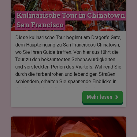
auch auf die großartige Orca Encounter-Show, bei
Kulinarische Tour in Chinatown 
der die Stärke und Eleganz der Schwertwale
wirklich zur Geltung kommt.
San Francisco
Das Eintrittsticket gewährt Zugang zu einem Tag
Diese kulinarische Tour beginnt am Dragon’s Gate,
im Park an einem beliebigen Öffnungstag – und
dem Haupteingang zu San Franciscos Chinatown,
ist eine hervorragende Gelegenheit, Entspannung
wo Sie Ihren Guide treffen. Von hier aus führt die
mit unvergesslichen Erlebnissen während Ihres
Tour zu den bekanntesten Sehenswürdigkeiten
Urlaubs in Orlando zu kombinieren.
und versteckten Perlen des Viertels. Während Sie
durch die farbenfrohen und lebendigen Straßen
schlendern, erhalten Sie spannende Einblicke in
die Geschichte, Kultur und die authentische
Atmosphäre des heutigen Chinatowns.
Mehr lesen
Sie passieren die belebten Märkte der Stockton
Street mit ihren frischen und exotischen Zutaten
sowie die charakteristischen Gebäude im
Pagodenstil. Darüber hinaus gewinnen Sie bei
einem Besuch der Old Saint Mary’s Cathedral ein