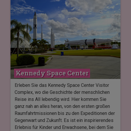
Ausblicke und Stopps unter anderem am Franklin
Delano Roosevelt Memorial, Lincoln Memorial,
Vietnam Veterans Memorial, Korean War
Veterans Memorial und US Marine Corps War
Memorial.
Unterwegs bewegen Sie sich durch die
Geschichte, während Sie auf denselben Straßen
fahren wie frühere Präsidenten und faszinierende
Anekdoten über Washingtons Vergangenheit
hören.
Kennedy Space Center
Erleben Sie das Kennedy Space Center Visitor
Complex, wo die Geschichte der menschlichen
Reise ins All lebendig wird. Hier kommen Sie
ganz nah an alles heran, von den ersten großen
Raumfahrtmissionen bis zu den Expeditionen der
Gegenwart und Zukunft. Es ist ein inspirierendes
Erlebnis für Kinder und Erwachsene, bei dem Sie