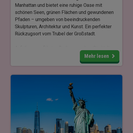
Manhattan und bietet eine ruhige Oase mit
schönen Seen, grünen Flächen und gewundenen
Pfaden – umgeben von beeindruckenden
Skulpturen, Architektur und Kunst. Ein perfekter
Rückzugsort vom Trubel der Großstadt.
Auf dieser geführten Radtour machen Sie Halt an
einigen der bekanntesten Sehenswürdigkeiten
Mehr lesen
des Parks, während der Guide spannende
Geschichten und Einblicke unterwegs teilt. Es gibt
reichlich Gelegenheit, Fotos an sowohl
ikonischen Orten als auch versteckten Perlen zu
machen.
Erleben Sie unter anderem die Bow Bridge,
Strawberry Fields, den Literary Walk, die Alice im
Wunderland-Statue und das Kerb's Boathouse –
sowie viele andere Highlights. Der Central Park