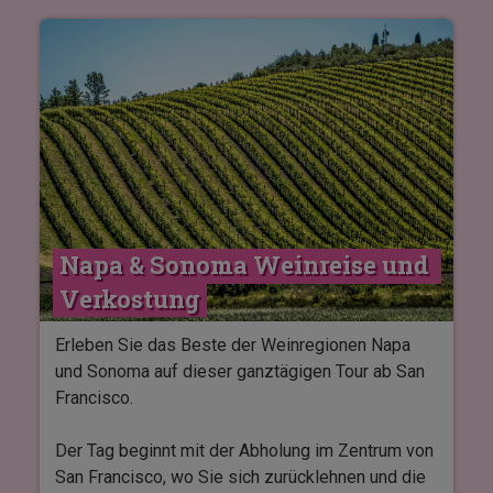
ikonische Highlights wie das Central Perk-Set
aus
Friends
erleben – inklusive des bekannten
Brunnens – sowie die Szenografie aus
The Big
Bang Theory
, dem Harry Potter und Fantastic
Beasts-Universum und DCs berühmten
Superhelden und Schurken.
Die Tour beginnt mit einer etwa einstündigen
geführten Besichtigung, danach haben Sie etwa
Napa & Sonoma Weinreise und 
zwei Stunden Zeit, um das Gebiet auf eigene
Faust zu erkunden, einzukaufen und in einem der
Verkostung
vielen Themenrestaurants zu speisen.
Erleben Sie das Beste der Weinregionen Napa
und Sonoma auf dieser ganztägigen Tour ab San
Francisco.
Der Tag beginnt mit der Abholung im Zentrum von
San Francisco, wo Sie sich zurücklehnen und die